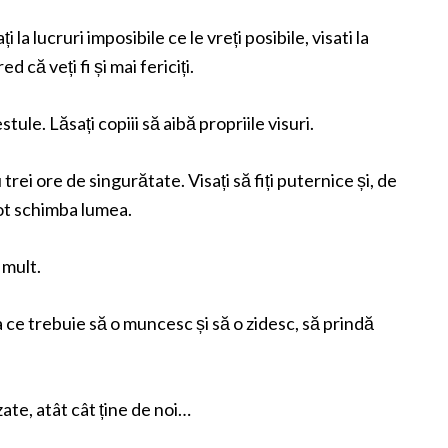
i la lucruri imposibile ce le vreți posibile, visati la
ed că veți fi și mai fericiți.
stule. Lăsați copiii să aibă propriile visuri.
trei ore de singurătate. Visați să fiți puternice și, de
pot schimba lumea.
 mult.
 ce trebuie să o muncesc și să o zidesc, să prindă
zate, atât cât ține de noi…