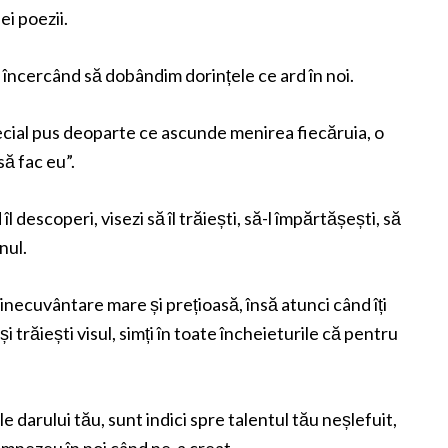
i poezii.
le încercând să dobândim dorințele ce ard în noi.
special pus deoparte ce ascunde menirea fiecăruia, o
să fac eu”.
l descoperi, visezi să îl trăiești, să-l împărtășești, să
nul.
binecuvântare mare și prețioasă, însă atunci când îți
i trăiești visul, simți în toate încheieturile că pentru
e darului tău, sunt indici spre talentul tău neșlefuit,