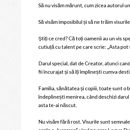
Să nu visăm mărunt, cum zicea autorul une
Să visăm imposibilul și să ne trăim visuri
Știți ce cred? Că toți oamenii au un vis 
cutiuță cu talent pe care scrie: „Asta pot 
Darul special, dat de Creator, atunci cand î
fii încurajat și să îți împlinești cumva desti
Familia, sănătatea și copiii, toate sunt o 
îndeplinești menirea, când deschizi darul ș
asta te-ai născut.
Nu visăm fără rost. Visurile sunt semnalel