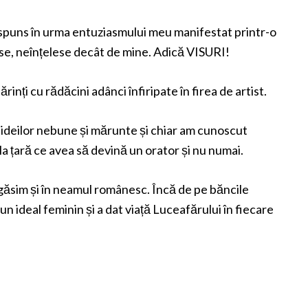
aspuns în urma entuziasmului meu manifestat printr-o
oase, neînțelese decât de mine. Adică VISURI!
rinți cu rădăcini adânci înfiripate în firea de artist.
a ideilor nebune și mărunte și chiar am cunoscut
 la țară ce avea să devină un orator și nu numai.
regăsim și în neamul românesc. Încă de pe băncile
un ideal feminin și a dat viață Luceafărului în fiecare