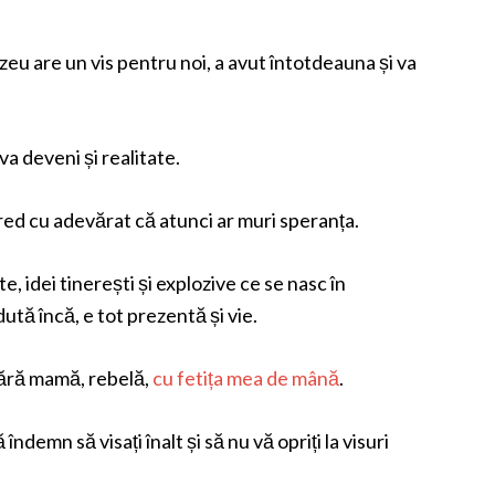
eu are un vis pentru noi, a avut întotdeauna și va
 va deveni și realitate.
 cred cu adevărat că atunci ar muri speranța.
, idei tinerești și explozive ce se nasc în
ută încă, e tot prezentă și vie.
nără mamă, rebelă,
cu fetița mea de mână
.
ndemn să visați înalt și să nu vă opriți la visuri