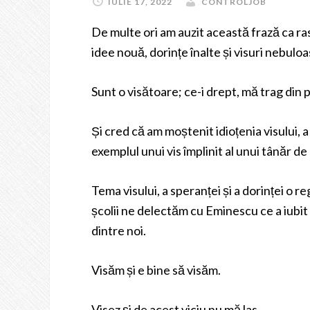
IULIE 17, 2022
CONTROLJOB
De multe ori am auzit această frază ca r
idee nouă, dorințe înalte și visuri nebul
Sunt o visătoare; ce-i drept, mă trag din pă
Și cred că am moștenit idioțenia visului, 
exemplul unui vis împlinit al unui tânăr de
Tema visului, a speranței și a dorinței o 
școlii ne delectăm cu Eminescu ce a iubit 
dintre noi.
Visăm și e bine să visăm.
Visez și de acest viciu nu mă las.