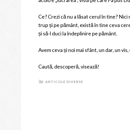
acolo e „lucrarea”, visul pe care l-a pus 
Ce? Crezi că nu a lăsat cerul în tine? Nici
trup și pe pământ, există în tine ceva cere
și să-l duci la îndeplinire pe pământ.
Avem ceva și noi mai sfânt, un dar, un vis
Caută, descoperă, visează!
ARTICOLE DIVERSE