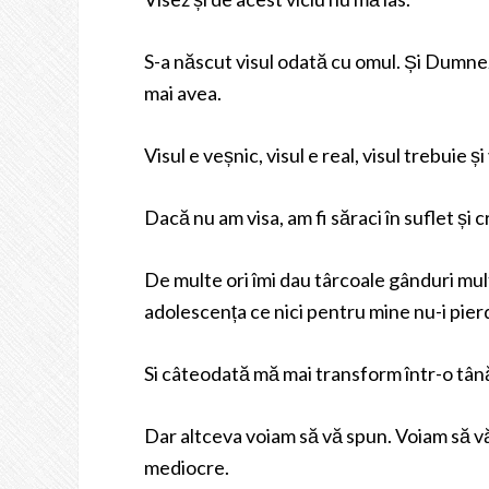
S-a născut visul odată cu omul. Și Dumnez
mai avea.
Visul e veșnic, visul e real, visul trebuie și
Dacă nu am visa, am fi săraci în suflet și
De multe ori îmi dau târcoale gânduri multe
adolescența ce nici pentru mine nu-i pierd
Si câteodată mă mai transform într-o tâ
Dar altceva voiam să vă spun. Voiam să vă î
mediocre.