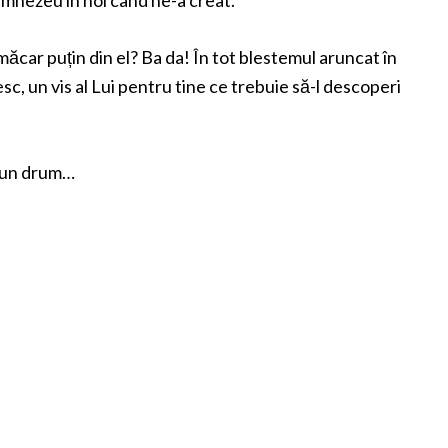
Dumnezeu în noi când ne-a creat.
 măcar puțin din el? Ba da! În tot blestemul aruncat în
sc, un vis al Lui pentru tine ce trebuie să-l descoperi
, un drum…