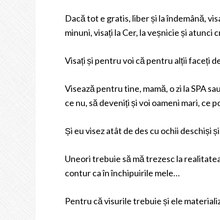
Dacă tot e gratis, liber și la îndemână, visaț
minuni, visați la Cer, la veșnicie și atunci cr
Visați și pentru voi că pentru alții faceți de
Visează pentru tine, mamă, o zi la SPA sau 
ce nu, să deveniți și voi oameni mari, ce 
Și eu visez atât de des cu ochii deschiși și
Uneori trebuie să mă trezesc la realitatea
contur ca în închipuirile mele…
Pentru că visurile trebuie și ele materiali