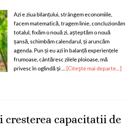
Azi e ziua bilanțului, strângem economiile,
facem matematică, tragem linie, concluzionăm
totalul, fixăm o nouă zi, așteptăm o nouă
șansă, schimbăm calendarul, și aruncăm
agenda. Pun și eu azi în balanță experiențele
frumoase, cântăresc zilele ploioase, mă
privesc în oglindă și …
[Citeşte mai departe...]
 cresterea capacitatii de