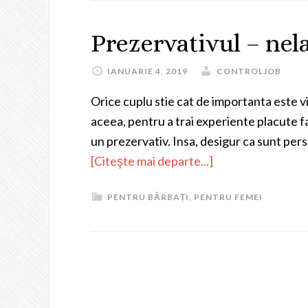
Prezervativul – nel
IANUARIE 4, 2019
CONTROLJOB
Orice cuplu stie cat de importanta este v
aceea, pentru a trai experiente placute far
un prezervativ. Insa, desigur ca sunt pers
[Citeşte mai departe...]
PENTRU BĂRBAȚI
,
PENTRU FEMEI