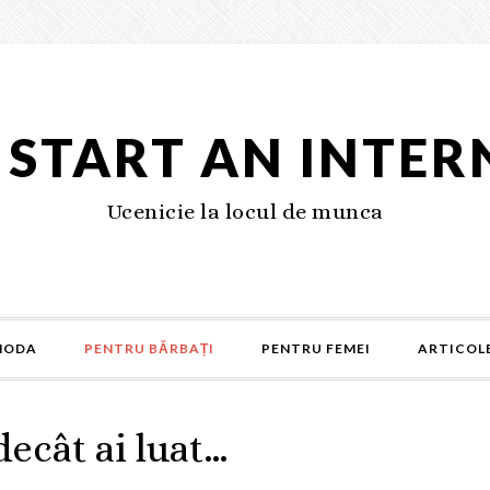
S START AN INTER
Ucenicie la locul de munca
MODA
PENTRU BĂRBAȚI
PENTRU FEMEI
ARTICOLE
decât ai luat…