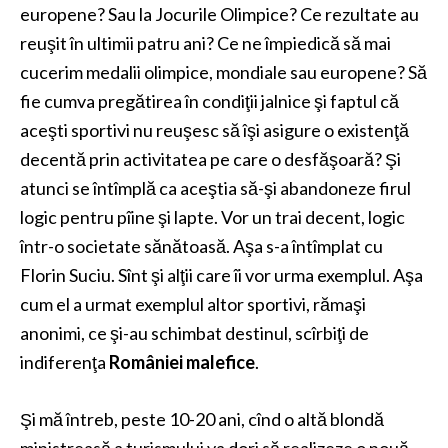
europene? Sau la Jocurile Olimpice? Ce rezultate au
reuşit în ultimii patru ani? Ce ne împiedică să mai
cucerim medalii olimpice, mondiale sau europene? Să
fie cumva pregătirea în condiţii jalnice şi faptul că
aceşti sportivi nu reuşesc să îşi asigure o existenţă
decentă prin activitatea pe care o desfăşoară? Şi
atunci se întîmplă ca aceştia să-şi abandoneze firul
logic pentru pîine şi lapte. Vor un trai decent, logic
într-o societate sănătoasă. Aşa s-a întîmplat cu
Florin Suciu
. Sînt şi alţii care îi vor urma exemplul. Aşa
cum el a urmat exemplul altor sportivi, rămaşi
anonimi, ce şi-au schimbat destinul, scîrbiţi de
indiferenţa
României malefice
.
Şi mă întreb, peste 10-20 ani, cînd o altă blondă