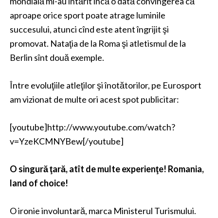
mondială mi-au întărit încă o dată convingerea că
aproape orice sport poate atrage luminile
succesului, atunci cînd este atent îngrijit şi
promovat. Nataţia de la Roma şi atletismul de la
Berlin sînt două exemple.
Între evoluţiile atleţilor şi înotătorilor, pe Eurosport
am vizionat de multe ori acest spot publicitar:
[youtube]http://www.youtube.com/watch?
v=YzeKCMNYBew[/youtube]
O singură ţară, atît de multe experienţe!
Romania,
land of choice!
O ironie involuntară, marca Ministerul Turismului.