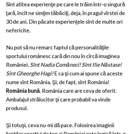
Sînt atîtea experienţe pe care le trăim într-o singură
ţară, încît ne simţim tăbăciţi, deja, în pragul vîrstei de
30 de ani. Din păcate experienţele sînt de multe ori
nefericite.
Nu pot să nu remarc faptul că personalităţile
sportului românesc cară din nou în cîrcă imaginea
României.
Sînt Nadia Comăneci! Sînt Ilie Năstase!
Sînt Gheorghe Hagi!
E ca şi cum ai spune că aceste
nume sînt România. Şi, de fapt, sînt România!
România bună
. România care are ceva de oferit.
Ambalajul strălucitor şi care probabil va vinde
produsul.
Şi totuşi, ceva nu-mi dă pace. Folosirea imaginii
foştilor sportivi de top ai României este logică într-o