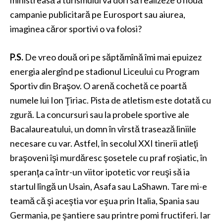
ministreasă a turismului va dori să realizeze o nouă
campanie publicitară pe Eurosport sau aiurea,
imaginea căror sportivi o va folosi?
P.S.
De vreo două ori pe săptămînă îmi mai epuizez
energia alergînd pe stadionul Liceului cu Program
Sportiv din Braşov. O arenă cochetă ce poartă
numele lui Ion Ţiriac. Pista de atletism este dotată cu
zgură. La concursuri sau la probele sportive ale
Bacalaureatului, un domn în vîrstă trasează liniile
necesare cu var. Astfel, în secolul XXI tinerii atleţi
braşoveni îşi murdăresc şosetele cu praf roşiatic, în
speranţa ca într-un viitor ipotetic vor reuşi să ia
startul lîngă un Usain, Asafa sau LaShawn. Tare mi-e
teamă că şi aceştia vor eşua prin Italia, Spania sau
Germania, pe şantiere sau printre pomi fructiferi. Iar