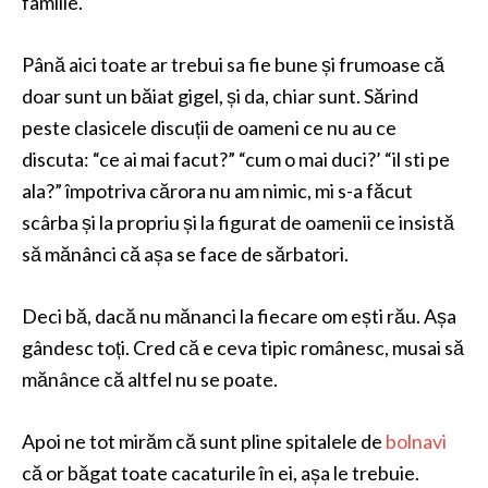
familie.
Până aici toate ar trebui sa fie bune și frumoase că
doar sunt un băiat gigel, și da, chiar sunt. Sărind
peste clasicele discuții de oameni ce nu au ce
discuta: “ce ai mai facut?” “cum o mai duci?’ “il sti pe
ala?” împotriva cărora nu am nimic, mi s-a făcut
scârba și la propriu și la figurat de oamenii ce insistă
să mănânci că așa se face de sărbatori.
Deci bă, dacă nu mănanci la fiecare om ești rău. Așa
gândesc toți. Cred că e ceva tipic românesc, musai să
mănânce că altfel nu se poate.
Apoi ne tot mirăm că sunt pline spitalele de
bolnavi
că or băgat toate cacaturile în ei, așa le trebuie.