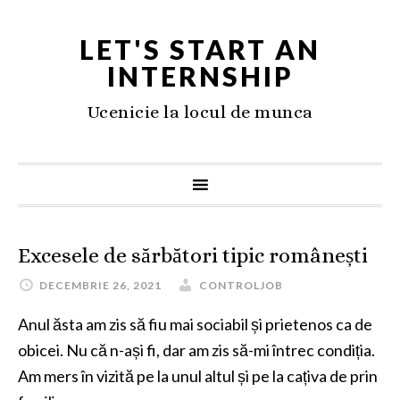
LET'S START AN
INTERNSHIP
Ucenicie la locul de munca
Excesele de sărbători tipic românești
DECEMBRIE 26, 2021
CONTROLJOB
Anul ăsta am zis să fiu mai sociabil și prietenos ca de
obicei. Nu că n-ași fi, dar am zis să-mi întrec condiția.
Am mers în vizită pe la unul altul și pe la cațiva de prin