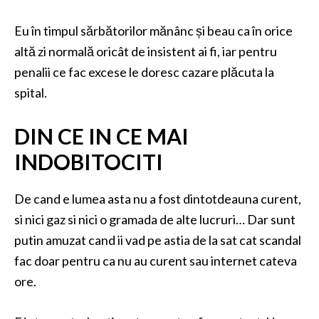
Eu în timpul sărbătorilor mănânc și beau ca în orice
altă zi normală oricât de insistent ai fi, iar pentru
penalii ce fac excese le doresc cazare plăcuta la
spital.
DIN CE IN CE MAI
INDOBITOCITI
De cand e lumea asta nu a fost dintotdeauna curent,
si nici gaz si nici o gramada de alte lucruri… Dar sunt
putin amuzat cand ii vad pe astia de la sat cat scandal
fac doar pentru ca nu au curent sau internet cateva
ore.